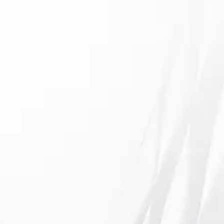
1
的变化空间，而伊朗队需要在关键比赛中尽可能减少失分。
比分优势，为最终排名建立更加稳固的保障。
依然处于亚洲强队前列，为争夺小组出线奠定了坚实基础。
更加流畅，在面对不同风格对手时能够灵活调整进攻策略。
，这也是球队长期保持竞争力的重要原因。
容厚度，而合理轮换将进一步保障球队竞技状态持续稳定。
技战术优势，更需要具备稳定的心理素质。
赛节奏的掌控以及临场换人安排显得尤为重要。