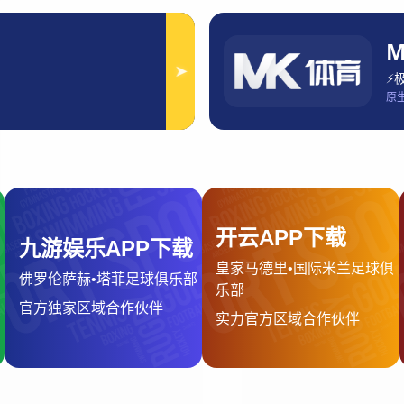
强队，在各项国际赛事的小组赛阶段始终备受关注。随着积分榜形势不断变化
及关键比赛表现，可以更加全面地把握球队未来的发展方向。本文围绕伊朗小
点战役影响因素以及未来出线前景四个方面进行系统分析，深入探讨伊朗队在
望，为读者呈现一幅更加清晰、完整的小组竞争图景，也进一步分析伊朗队如何
竞争能力，整体排名随着比赛不断推进而发生变化。积分榜不仅体现球队当前
对有限，一场比赛的胜负甚至净胜球变化都有可能改变整体排名。伊朗队如果