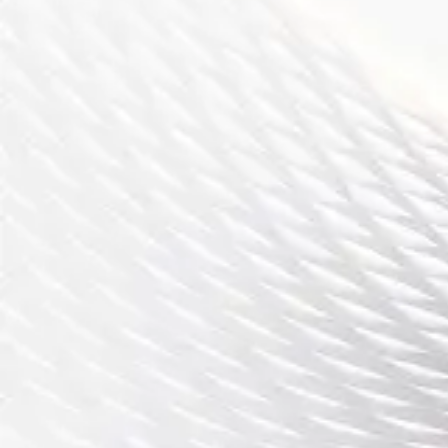
如果能够在关键比赛中取得理想结果，不仅可以直接获
化。
除此之外，比赛经验丰富的核心球员将在焦点战中承担
EMC体育官方网站
未来出线前景展望
综合目前积分情况以及球队整体表现来看，伊朗队依然
未来赛程安排同样值得重点关注。如果能够在面对实力
当然，小组赛历来充满不确定因素，伤病、停赛、临场
从长远发展来看，伊朗队不仅需要关注小组出线，更要
总结：
总体来看，伊朗队目前的小组积分形势仍然保持积极态
保持稳定发挥，并合理应对赛程变化，球队依然有望顺利完
展望未来，伊朗队仍需继续提升比赛细节处理能力，加
还将持续变化，而伊朗队只有始终保持专注与稳定，才能在
:::