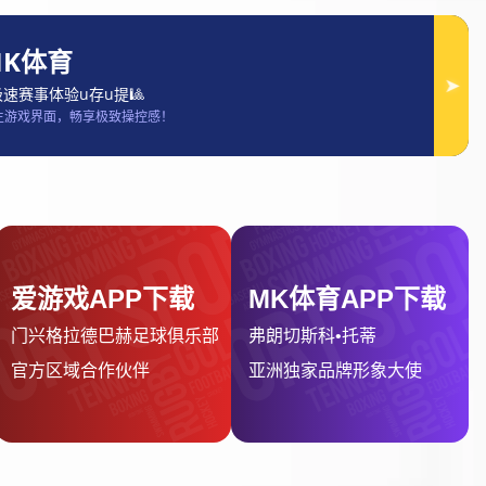
，每一轮比赛都会直接影响球队的排名走势和出线主动权。通
组积分榜形势解析及出线前景全面观察焦点战局深度分析展望
复杂竞争环境中的优势与挑战，结合比赛节奏、战术执行、球
把握主动权、提升竞争优势，实现稳定出线目标。
成绩，也直接决定后续比赛策略，因此每一轮积分变化都具有
能够持续保持稳定发挥，将有机会进一步扩大领先优势，为最