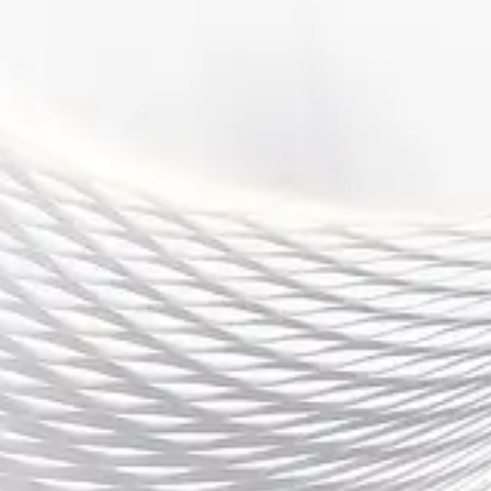
得积分优势，还能够打击竞争对手士气，为后续比赛创造更加宽松的发展环
更加重要的责任。他们不仅需要完成技战术任务，还需要稳定全队情绪，引导年
掌握着较大的出线主动权。只要能够保持目前稳定发挥，并减少低级失误，球队
相近球队时顺利拿分，同时在实力稍弱的对手身上稳定取得胜利，那么伊朗队将
状态以及裁判判罚等客观因素都有可能影响比赛结果。因此，球队需要提前做好
为淘汰赛阶段做好准备。通过不断完善技战术体系、增强比赛稳定性以及提升阵
势，球队整体实力、比赛经验以及战术执行能力均具备较强竞争优势。虽然积
成小组出线目标，为后续赛事积累更多信心与优势。
强攻防转换效率，充分发挥核心球员带动作用，同时合理安排阵容轮换，以最
激烈竞争中牢牢掌握主动权，实现更加理想的发展目标，并向更高阶段发起有力