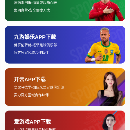
续输出。
战术体系对比
从战术层面来看，不同联赛之间的风格差异直接影响积分榜结
构，英超强调对抗与速度，而意甲更注重组织与防守，这种差异在
跨联赛分析中尤为关键。
entity["sports_team", "Atalanta BC", "Bergamo, Italy"]在
战术层面以高位压迫与快速攻防转换著称，这使其在面对英超节奏
时既具备冲击力，也容易暴露防线空间。