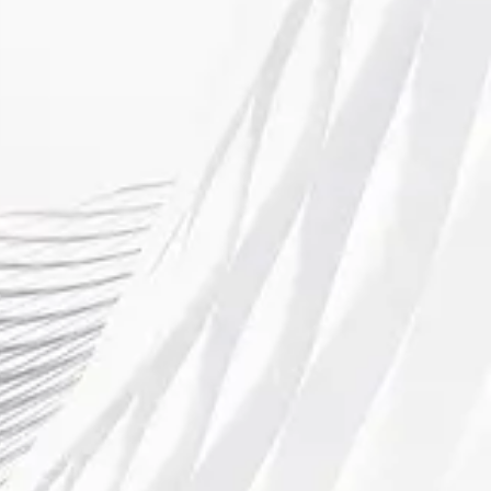
球范围内对电竞的关注与热爱。LPL联赛的冠军诞生，不仅见