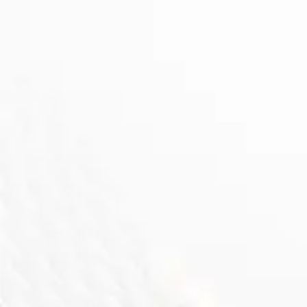
每一届LPL冠军的诞生，都伴随着无数的高潮和震撼
成员相互拥抱的瞬间，成为了电竞历史上永恒的经典画面。
在这些巅峰对决的背后，不仅仅是选手们几个月的刻苦
队的成员还是现场的观众，都能深切感受到电竞所带来的那
这些震撼的瞬间，反映的不仅是战队的荣耀，更是整个
数电竞爱好者和选手的心血与梦想，成为了电竞文化中最璀
4、冠军背后的团队精神与文化传承
LPL冠军的诞生不仅仅是个人技艺的体现，更是团队精
理辅导。正是这种团队合作，才能在压力山大的比赛中始终
此外，LPL战队所代表的电竞文化也是其成功的基石
现在赛场上，更延伸至选手们的日常训练、沟通与管理。每一
战队之间的竞争，也不断推动了LPL联赛的进步与发
一。每一位冠军选手不仅仅是比赛中的英雄，更是电竞文化
总结：
LPL联赛的冠军诞生，是一段充满热血与激情的历程
中的激烈对抗，每一幕都刻画着电竞的无尽魅力。通过这些