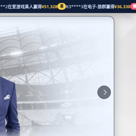
企业文化
服务类型
交流EMC体育平台
企业文化
服务类型
交流EMC体育平台
战队荣耀与电竞激