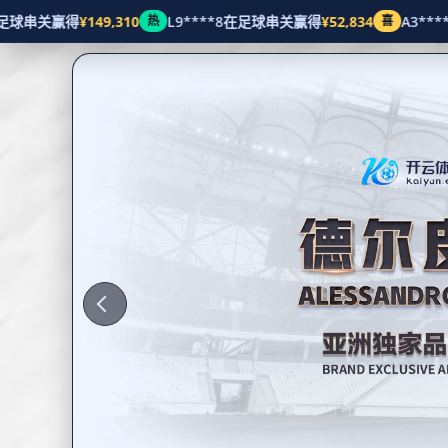
13594780159
“在这里，我们为您打造
聚焦LPL联赛
情绽放