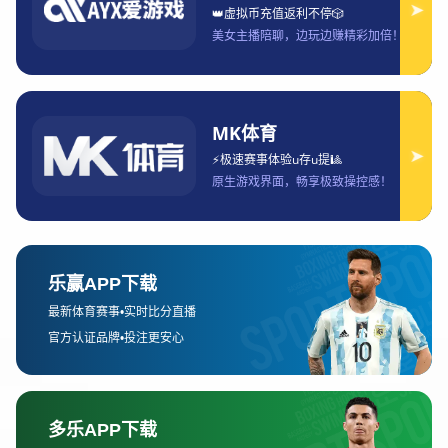
能消耗与轮换策略会直接影响比赛表现，使得状态波动成为预测的
重要变量。
从实战角度来看，杯赛中的“状态热度”往往比联赛更具决定性
意义。一支球队即使整体实力较弱，但若近期连续取得胜利并形成
稳定节奏，也可能在单场淘汰制中爆发出超预期表现。因此，对近
期五到十场比赛的数据进行趋势化分析，是判断状态的重要方法。
此外，心理状态同样不可忽视。足总杯的淘汰机制使得比赛压
力显著放大，强队容易因心理松懈或轻敌而出现波动，而弱队则可
能因无压力释放而发挥超常。因此，状态研判必须结合心理层面进
行综合评估，而非单纯依赖技术统计。
战术对位解析框架方法
战术对位是影响足总杯比赛结果的深层逻辑因素，不同风格球
队之间的对抗往往决定比赛节奏与进球概率。例如控球型球队面对
防守反击型球队时，空间利用效率与反击质量成为胜负关键。
在具体分析中，需要关注双方阵型结构与中场控制能力。如果
一方能够在中场形成压制，则往往能够掌握比赛主动权。但在杯赛
环境中，主动权并不完全等同于胜势，因为反击效率可能在短时间
内改变比分结构。