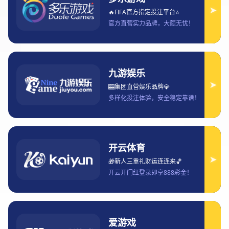
发表时间：2026-07-06
浏览次数：76
本文围绕英格兰足总杯（entity["sports_event","FA
Cup","English football competition"]）最新赛果走势与胜负分析
逻辑，构建一套面向实战预测与策略参考的全景解读框架。文章从
球队状态、战术对位、数据模型与赔率逻辑、赛果预测策略四个核
心维度展开，系统拆解影响足总杯比赛结果的关键变量，并结合杯
赛单场淘汰制的特殊性，分析冷门产生机制与强弱对抗的真实规
律。通过多层结构的分析方法，读者可以更清晰地理解比赛背后的
信息链条，从而提升对赛事走势的判断能力。全文不仅强调理论分
析，还结合实际比赛场景，帮助构建更具操作性的预测思路与参考
体系。
EMC体育平台
球队状态研判分析体系
在英格兰足总杯的赛果分析中，球队状态是最直观也是最关键
的判断维度之一。状态不仅指近期胜负，还包括进攻效率、防守稳
定性以及阵容完整度等多重因素。尤其在密集赛程背景下，球队体