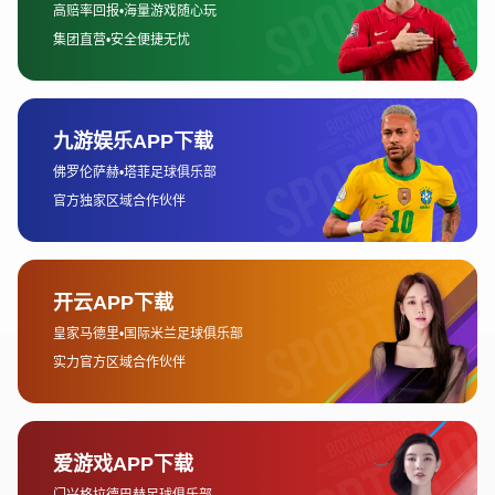
同时，边路与定位球战术在杯赛中占据更高比重。由于比赛强
度大、节奏不稳定，定位球往往成为打破僵局的重要手段。因此，
在战术对位分析中，应特别关注球队的定位球得分能力与防守漏
洞，这些细节常常决定比赛走向。
历史数据与赔率模型应用
在现代足球分析体系中，历史数据与赔率模型是预测足总杯赛
果的重要工具。历史交锋记录能够反映心理优势与战术克制关系，
而不仅仅是简单胜负统计，它往往揭示隐性对抗优势。
赔率变化则体现市场对比赛的动态预期。初始赔率通常基于基
础实力判断，而临场赔率则反映资金流向与信息变化。当赔率出现
明显波动时，往往意味着市场对某一方的信心发生改变，这种变化
值得重点关注。
此外，通过构建概率模型，将进攻效率、防守失球率以及主客
场表现进行量化，可以更科学地推演比赛结果区间。尤其在足总杯
这种单场决胜制赛事中，概率模型能够有效降低偶然性带来的误判
风险。
赛果预测策略指南体系
在实际预测过程中，需要将状态、战术与数据模型进行整合，
形成多维度判断体系。单一维度的分析容易产生偏差，而综合模型