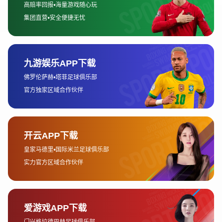
虽然快手平台没有直接的世界杯转播权，但用户仍然有可能通
过间接途径在平台上观看与世界杯相关的内容。例如，部分官方授
权的体育媒体和赛事组织可能通过快手直播发布相关赛事的精彩时
刻和集锦。对于没有获得直接直播权的平台，通常会选择通过这种
方式向观众提供世界杯的相关信息。
除了官方渠道外，部分知名体育博主和解说员也可能会通过快
手直播进行赛事的实时评论和互动。这类直播主要针对那些希望通
过与其他球迷互动的观众，通过快手平台观看比赛进程、评论员分
析及其他相关讨论。因此，如果你希望在快手平台上观看世界杯，
可以关注这些体育账号，获取最新的直播信息和解说内容。
此外，快手也有可能通过与其他大平台的合作来实现间接观
看。例如，快手可能与腾讯体育等平台达成合作协议，在其平台上
转播部分赛事内容，虽然这并非直接直播世界杯，但通过与大平台
的合作，快手用户仍能获得一定的赛事观看机会。
3、快手直播是否具备技术支持？
在考虑通过快手观看世界杯赛事时，除了版权问题，另一个重
要的因素是平台的技术支持能力。世界杯赛事的观看需求量极大，