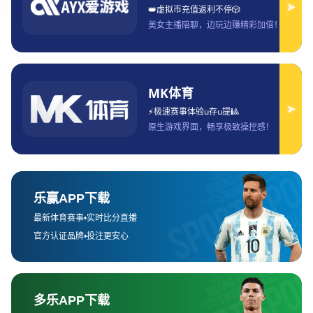
先进的运动传感技术，使得运动设备能够实时监测运动者的状态，
提供精准的数据反馈。例如，在跑步机上，用户可以通过设备了解
步伐、速度、心率等多维度的实时数据，这些数据不仅能帮助用户
制定科学的运动计划，还能够有效预防运动中的不当行为，减少运
动伤害。
此外，宝威体育还加强了对智能化技术的研发，推出了多款智
能运动设备。这些设备与智能手机、穿戴设备等产品进行无缝连
接，实时同步运动数据，方便用户通过专属APP分析和调整运动方
案。这一技术的融入，不仅提升了运动的趣味性，也使得运动数据
的收集与分析更加精准和方便，大大提高了运动的科学性和效果。
此外，宝威体育还将虚拟现实技术（VR）与增强现实技术
（AR）引入到运动场景中，打造了全新的沉浸式运动体验。这一
创新使得用户在进行健身训练时，能够置身于虚拟的运动世界中，
增强了运动的趣味性和挑战性，进一步激发了用户的运动热情。
2、优质产品保障运动安全与舒适
宝威体育一直以来注重产品的质量，确保每一款运动器材都能
满足用户的高标准需求。在材料的选择上，宝威体育选用了高品质
的环保材料，确保了设备的坚固耐用和环保健康。例如，宝威体育