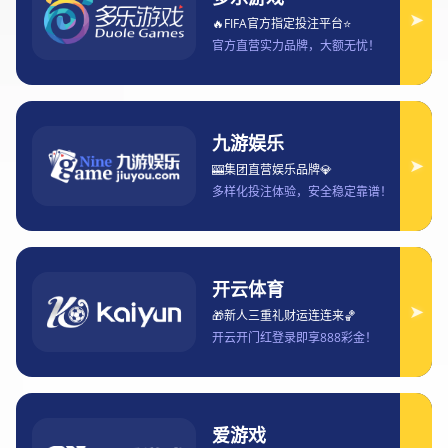
发表时间：2026-04-03
浏览次数：156
随着全民健身意识的不断增强，越来越多的人开始关注运动与
健康的关系。宝威体育作为一家行业领先的品牌，不仅致力于提供
先进的运动器材，更通过创新的理念和服务引领着全民健身的新时
代。本文将从四个方面详细阐述宝威体育如何通过创新技术、产品
质量、智能化服务和全民健身推广，引领着运动体验和健康生活的
全面提升。首先，宝威体育的创新技术为用户提供了更专业的运动
装备和设施；其次，凭借优质的产品质量，宝威体育确保了用户的
安全与舒适体验；第三，通过智能化服务的加入，宝威体育使运动
更加个性化与高效；最后，宝威体育通过多渠道的推广，带动了全
民健身的普及，提升了社会整体的健康水平。通过这些多方面的努
力，宝威体育不仅促进了个人健康的提升，也推动了社会健康意识
的增强。
1、创新技术引领运动设备发展
宝威体育在创新技术方面的投入，不仅体现在产品的设计和制
造上，更加注重对用户需求的细致洞察。首先，宝威体育采用了最