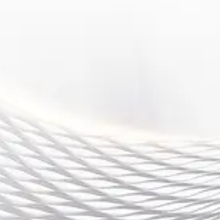
值创造。9博体育通过持续优化数字服务体系，让用户在不同场景中都能够享受
在发生变化。平台不仅需要提供优质内容，更需要具备创新能力和技术整合能力
为体育产业的重要趋势。9博体育将以创新技术为基础，以用户体验为核心，不