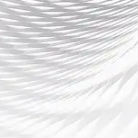
启智慧竞技新时代，体现了体育产业与数字科技深度融合的发展趋势。从智能赛
方式。通过持续创新，9博体育让赛事体验更加智能，让体育互动更加丰富，也
竞技也将成为体育发展的重要方向。9博体育将继续围绕数字创新和用户需求展
智能、开放和精彩的新时代。