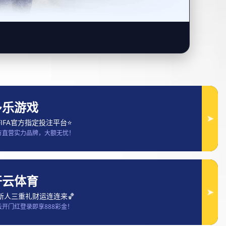
以数字化赛事体验为核心，通过融合先进技术、创新互动模式
体验升级展开分析，从智能化赛事服务、互动娱乐平台建设、
界，让用户不仅能够观看赛事，更能够参与赛事、理解赛事、