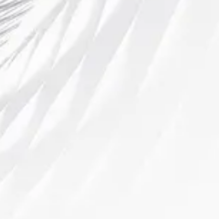
事服务到互动娱乐平台建设，从科技赋能竞技体验到未来体育
让智慧竞技拥有更加广阔的发展空间。
开探索，通过更加先进的平台能力和更加多元的互动体验，为