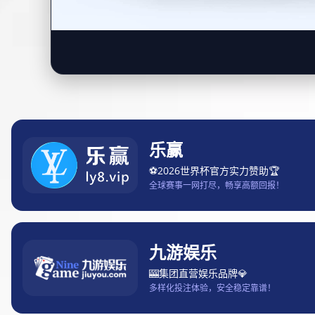
您当前位置>
首页
>
企业文化
>
9博体育引领数字化赛事
9博体育引领数字化赛事体验打造全新互动娱
发表时间：2026-07-08
浏览次数：57
在数字技术快速发展的时代背景下，体育赛事正在经历
以及智能服务体系，打造全新的互动娱乐平台，为用户带来
科技赋能竞技体验以及未来智慧体育发展趋势四个方面进行