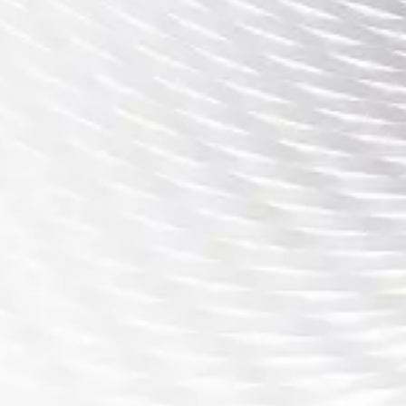
总结：
9博体育引领数字化赛事体验打造全新互动娱乐平台开
生态构建，数字化力量正在重新定义用户与体育之间的连接
展望未来，数字技术仍将持续推动体育行业变革，智慧
用户创造全新的体育娱乐价值，推动数字赛事体验迈向更加