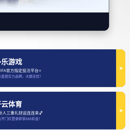
合、内容构建与商业模式四个维度进行深度拆解。文章首先指
人娱乐为核心的生态体系，正在成为连接虚拟与现实的重要桥
一个具备持续生命力与扩展性的全新娱乐生态系统，为行业提