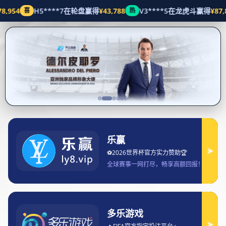
英雄联盟内容审核流程说明与规则标准全面解
读指南官方实践要点
您当前位置>
首页
>
企业文化
>
英雄联盟内容审核流程说明与规
则标准全面解读指南官方实践要点
英雄联盟内容审核流程说明与规则标准全面解读指南官方实践要点