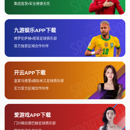
进入人工复核阶段后，专业审核人员会结合具体语境和规则标
准，对系统标记内容进行深入分析。通过人工判断弥补技术识别的
局限性，确保处理结果更加准确、公正。
审核流程的最后环节是结果执行与反馈。官方会根据违规程度
采取相应措施，并通过系统记录与数据分析，为后续规则优化和玩
家教育提供依据。
三、规则标准核心要点
英雄联盟内容审核规则标准以明确性和可执行性为原则，涵盖
不当言论、消极游戏、作弊行为以及不良信息传播等多个方面。每
一类违规行为都有相对清晰的界定，以减少理解偏差。
在规则判定上，官方强调“情节与影响并重”。不仅关注行为本
身是否违规，也会综合考量其对其他玩家体验和游戏环境造成的实
际影响，从而决定处理力度。
规则体系还注重分级处罚机制。通过警告、限制功能、临时封
禁直至永久封禁等多种手段，实现惩戒与教育并行，避免“一刀
切”带来的负面效果。